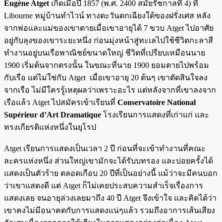
Eugène Atget
เกิดเมื่อปี 1857 (พ.ศ. 2400 สมัยรัชกาลที่ 4) ที่
Libourne หมู่บ้านทำไวน์ ทางตะวันตกเฉียงใต้ของฝรั่งเศส หลัง
จากพ่อและแม่ของเขาตายเมื่อเขาอายุได้ 7 ขวบ Atget ไปอาศัย
อยู่กับลุงของเขาระยะหนึ่ง ก่อนมุ่งหน้าสู่ทะเลไปใช้ชีวิตกะลาสี
ทำงานอยู่บนเรือพาณิชย์ขนาดใหญ่ ชีวิตที่เปรียบเหมือนนาย
1900 เริ่มต้นจากตรงนั้น ในขณะที่นาย 1900 ยอมตายไปพร้อม
กับเรือ แต่ไม่ใช่กับ Atget เมื่อเขาอายุ 20 ต้นๆ เขาตัดสินใจลง
จากเรือ ไม่มีใครรู้เหตุผลว่าเพราะอะไร แต่หลังจากที่เขาลงจาก
เรือแล้ว Atget ไปสมัครเข้าเรียนที่
Conservatoire National
Supérieur d’Art Dramatique
โรงเรียนการแสดงที่เก่าแก่ และ
ทรงเกียรติแห่งหนึ่งในยุโรป
Atget เรียนการแสดงเป็นเวลา 2 ปี ก่อนที่จะเข้าทำงานที่คณะ
ละครแห่งหนึ่ง ส่วนใหญ่เขามักจะได้รับบทรอง และบ่อยครั้งได้
แสดงเป็นตัวร้าย ตลอดเกือบ 20 ปีที่เป็นอย่างนี้ แม้ว่าจะมีคนบอก
ว่าเขาแสดงดี แต่ Atget ก็ไม่เคยประสบความสำเร็จเรื่องการ
แสดงเลย จนอายุล่วงเลยมาถึง 40 ปี Atget จึงเข้าใจ และคิดได้ว่า
เขาคงไม่มีอนาคตกับการแสดงแน่ๆแล้ว รวมถึงอาการเส้นเสียง