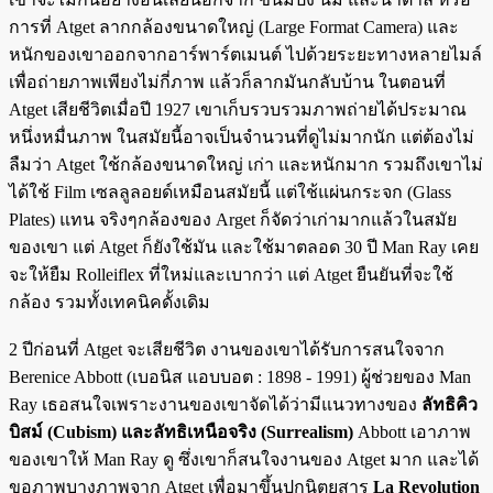
การที่ Atget ลากกล้องขนาดใหญ่ (Large Format Camera) และ
หนักของเขาออกจากอาร์พาร์ตเมนต์ ไปด้วยระยะทางหลายไมล์
เพื่อถ่ายภาพเพียงไม่กี่ภาพ แล้วก็ลากมันกลับบ้าน ในตอนที่
Atget เสียชีวิตเมื่อปี 1927 เขาเก็บรวบรวมภาพถ่ายได้ประมาณ
หนึ่งหมื่นภาพ ในสมัยนี้อาจเป็นจำนวนที่ดูไม่มากนัก แต่ต้องไม่
ลืมว่า Atget ใช้กล้องขนาดใหญ่ เก่า และหนักมาก รวมถึงเขาไม่
ได้ใช้ Film เซลลูลอยด์เหมือนสมัยนี้ แต่ใช้แผ่นกระจก (Glass
Plates) แทน จริงๆกล้องของ Arget ก็จัดว่าเก่ามากแล้วในสมัย
ของเขา แต่ Atget ก็ยังใช้มัน และใช้มาตลอด 30 ปี Man Ray เคย
จะให้ยืม Rolleiflex ที่ใหม่และเบากว่า แต่ Atget ยืนยันที่จะใช้
กล้อง รวมทั้งเทคนิคดั้งเดิม
2 ปีก่อนที่ Atget จะเสียชีวิต งานของเขาได้รับการสนใจจาก
Berenice Abbott (เบอนิส แอบบอต : 1898 - 1991) ผู้ช่วยของ Man
Ray เธอสนใจเพราะงานของเขาจัดได้ว่ามีแนวทางของ
ลัทธิคิว
บิสม์ (Cubism) และลัทธิเหนือจริง (Surrealism)
Abbott เอาภาพ
ของเขาให้ Man Ray ดู ซึ่งเขาก็สนใจงานของ Atget มาก และได้
ขอภาพบางภาพจาก Atget เพื่อมาขึ้นปกนิตยสาร
La Revolution