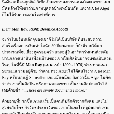
นิ่งงัน เสมือนถูกจัดไว้เพื่อเป็นฉากของการแสดงโดยเฉพาะ เคย
มีคนจ้างให้เขาถ่ายภาพบุคคลบ้างเหมือนกัน แต่งานของ Atget
ก็ไม่ได้รับความสนใจเท่าที่ควร
(Left:
Man Ray
, Right:
Berenice Abbott
)
จะว่าไปบริษัทเล็กๆของเขาก็ไม่ได้เป็นบริษัทที่ประสบความ
สำเร็จเรื่องการเงินเท่าใดนัก 30 ปีต่อมาเขาก็ยังมีรายได้พอ
ประมาณที่จะเลี้ยงดูครอบครัว และอยู่ในอาร์พาร์ทเมนต์ระดับ
ปานกลางเท่านั้น เพื่อนบ้านของเขาเป็นศิลปินยากจนซะเป็นส่วน
ใหญ่ ในที่นี้มี
Man Ray
(แมน เรย์ : 1890 - 1976) ช่างภาพแนว
Surrealist รวมอยู่ด้วย ว่าตามตรง Atget ไม่ได้สนใจงานของ Man
Ray หรือทฤษฎี Surrealism เลยแม้แต่น้อย ยิ่งกว่านั้น Atget ไม่คิด
ว่าตัวเขาเป็นศิลปิน หรือภาพของเขาจะเป็นงานศิลปะอะไรได้
เลยด้วยซ้ำ
“...These are simply documents I make,”
ด้วยอายุที่มากขึ้น Atget เริ่มเป็นคนที่ปลีกตัวจากสังคม และไม่
สุงสิงกับใคร กิจวัตรประจำวันของเขาเป็นอะไรที่ดูผิดปกติ เช่น
เขาจะไม่กินอย่างอื่นเลยนอกจาก ขนมปัง นม และน้ำตาล หรือ