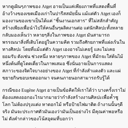
หากดูเผินๆภาพของ Atget อาจเป็นแค่เพียงภาพที่แสดงพื้นที่
อ้างว้างของเขตเมืองเก่าในปารีสสมัยนั้น แม้แต่ตัว Atget เองก็
มองงานของเขาเป็นได้แค่ "ชิ้นงานเอกสาร" ที่ไม่สลักสำคัญ
สร้างเพียงเพื่อนำไปให้คนอื่นๆผลิตงานต่อ แต่นักศิลปะทั้งหลาย
กลับมองเห็นว่า หลายๆสิ่งในภาพของ Atget มันสามารถ
พรรณนาสิ่งที่เติบโตอยู่ในความคิด รวมถึงศักยภาพที่แฝงเร้นใน
ทางศิลปะ โดยที่แม้แต่ตัว Atget เองอาจไม่เคยรู้ และไม่เคย
ยอมรับ ดังเช่น ช่วงหนึ่ง หลายๆภาพของ Atget ที่มักจะใส่ต้นไม้
หนึ่งต้นที่ดูโดดเดี่ยวในภาพเสมอ ซึ่งนั่นอาจเป็นการแสดง
สภาวะของจิตใจบางอย่างของ Atget ที่กำลังสำแดงตัว และแผ่
ขยายกินขอบเขตออกมา จนคนภายนอกสามารถรับรู้ได้
กรณีของ Eugène Atget อาจเป็นข้อคิดให้เราได้ว่า บางครั้งเราไม่
ต้องแสดงออกอะไรมากมายว่ากำลังสร้างงานศิลปะเพื่อค้ำชู
โลก ไม่ต้องปรุงแต่ง หาดอกไม้ หรือป้ายไฟมาติด ถ้างานนั้นๆดี
จริง มันจะประกาศตัวมันเองว่ามันเป็นอย่างไร มีคุณค่าพอหรือ
ไม่ ดังคำกล่าวของโน้สอุดมที่บอกว่า