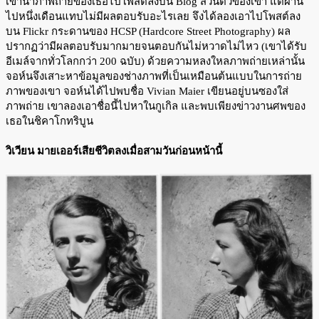
เขานำภาพถ่ายของเธอไปโพสต์ลงบน Blog ส่วนตัวของเขา แต่ผ่าน
ไปหนึ่งเดือนแทบไม่มีผลตอบรับอะไรเลย จึงได้ลองเอาไปโพสต์ลง
บน Flickr กระดานของ HCSP (Hardcore Street Photography) ผล
ปรากฏว่ามีผลตอบรับมากมายจนตอบกันไม่หวาดไม่ไหว (เขาได้รับ
อีเมล์จากทั่วโลกกว่า 200 ฉบับ) ด้วยความหลงใหลภาพถ่ายเหล่านั้น
จอห์นจึงเสาะหาข้อมูลของช่างภาพที่เป็นเหมือนต้นแบบในการถ่าย
ภาพของเขา จอห์นได้ไปพบชื่อ Vivian Maier เขียนอยู่บนซองใส่
ภาพถ่าย เขาลองเอาชื่อนี้ไปหาในกูเกิล และพบเพียงข่าวงานศพของ
เธอในชิคาโกทริบูน
วิเวียน มายเออร์เสียชีวิตลงเมื่อสามวันก่อนหน้านี้