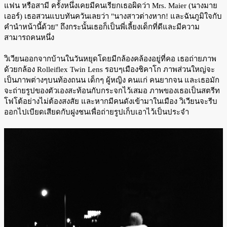
แฟน หรือสามี ครั้งหนึ่งเคยมีคนเรียกเธอผิดว่า Mrs. Maier (นางมาย
เออร์) เธอสวนแบบทันควันเลยว่า "นางสาวต่างหาก! และฉันภูมิใจกับ
คำนำหน้านี้ด้วย" ถึงกระนั้นเธอก็เป็นพี่เลี้ยงเด็กที่ดีและมีความ
สามารถคนหนึ่ง
วิเวียนออกจากบ้านในวันหยุดโดยมีกล้องคล้องอยู่ที่คอ เธอถ่ายภาพ
ด้วยกล้อง Rolleiflex Twin Lens รอบๆเมืองชิคาโก ภาพส่วนใหญ่จะ
เป็นภาพต่างๆบนท้องถนน เด็กๆ ผู้หญิง คนแก่ คนยากจน และเธอมัก
จะถ่ายรูปของตัวเองสะท้อนกับกระจกไว้เสมอ ภาพของเธอเป็นสตรีท
โฟโต้อย่างไม่ต้องสงสัย และหากมีคนดังเข้ามาในเมือง วิเวียนจะรีบ
ออกไปเบียดเสียดกับฝูงชนเพื่อถ่ายรูปเก็บเอาไว้เป็นประจำ