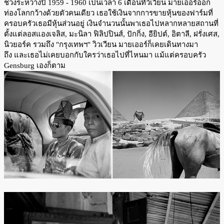
ช่วงระหว่างปี 1959 - 1960 เป็นเวลา 6 เดือนที่วิเวียน มายเออร์ออก
ท่องโลกกว้างด้วยตัวคนเดียว เธอใช้เงินจากการขายหุ้นของฟาร์มที่
ครอบครัวเธอมีหุ้นส่วนอยู่ เงินจำนวนนั้นพาเธอไปหลากหลายสถานที่
ตั้งแต่ลอสแองเจลิส, มะนิลา ฟิลิปปินส์, ปักกิ่ง, อียิปต์, อิตาลี, ฝรั่งเศส,
นิวยอร์ค รวมถึง "กรุงเทพฯ" วิวเวียน มายเออร์ก็เคยเดินทางมา
ถึง และเธอไม่เคยบอกกับใครว่าเธอไปที่ไหนมา แม้แต่ครอบครัว
Gensburg เองก็ตาม