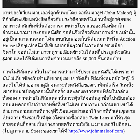
งานของวิเวียน มายเออร์ถูกค้นพบโดย จอห์น มาลูฟ (John Maloof) ผู้
ที่กำลังจะเขียนหนังสือเกี่ยวกับประวัติศาสตร์ในย่านที่อยู่อาศัยของ
เขาทางสำนักพิมพ์นั้นต้องการภาพถ่ายโบราณของเมืองชิคาโก
จำนวนมากมาประกอบหนังสือ จอห์นจึงเที่ยวค้นหาภาพถ่ายเหล่านั้น
อยู่เป็นเวลานานจนมาได้มาพบกับกล่องเก็บฟิล์มเนกาทีฟใน Auction
House เล็กๆแห่งหนึ่ง ที่เขียนบอกสั้นๆว่าเป็นภาพถ่ายของเมือง
ชิคาโก จอห์นไม่สามารถดูรายเอียดข้างในได้แต่ก็ประมูลด้วยเงิน
$400 และได้ฟิล์มเนกาทีฟจำนวนมากถึง 30,000 ชิ้นกลับบ้าน
ภาพในฟิล์มเหล่านั้นไม่สามารถนำมาใช้ประกอบหนังสือได้เพราะว่า
มันไม่เกี่ยวข้องกับย่านที่เขาอยู่เลย เขาจึงเก็บฟิล์มทั้งหมดยัดใส่ตู้ไว้
และไม่ได้นำออกมาดูอีกจนกระทั่งหนังสือของเขาพิมพ์เสร็จ วันหนึ่ง
เขากลับมาเปิดดูกล่องนั้นอีกครั้ง และลองตรวจสอบฟิล์มในกล่อง
ทั้งหมด ภาพถ่ายในฟิล์มเหล่านั้นกระตุ้นให้จอห์นลุกขึ้นไปหยิบกล้อง
คอมแพคออกไปถ่ายภาพทั้งที่เขาไม่เคยถ่ายภาพมาก่อนเลย เขาได้
ถ่ายภาพตามสถานที่ต่างๆที่วิเวียนเคยถ่ายเอาไว้ จากที่ทำเล่นๆกลาย
เป็นความชื่นชอบในที่สุด (ถึงขนาดซื้อกล้อง Twin Lens มาใช้) สุด
ท้ายจอห์นก็กลายเป็นช่างภาพสตรีทตามวิเวียน มายเออร์ไปอีกคน
(ไปดูภาพถ่าย Street ของเขาได้ที่
http://www.johnmaloof.com
)