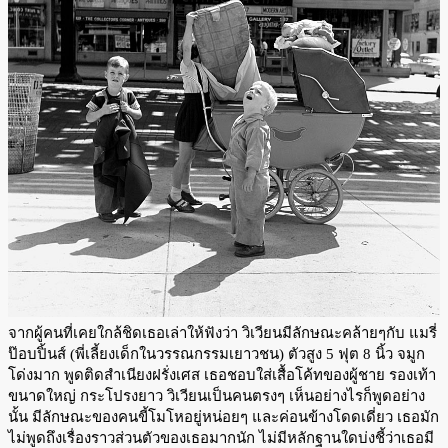
จากผู้คนที่เคยใกล้ชิดเธอเล่าให้ฟังว่า วิเวียนมีลักษณะคล้ายๆกับ แมรี่
ป๊อบปิ้นส์ (พี่เลี้ยงเด็กในวรรณกรรมเยาวชน) ตัวสูง 5 ฟุต 8 นิ้ว จมูก
โด่งมาก พูดติดสำเนียงฝรั่งเศส เธอชอบใส่เสื้อโค้ทของผู้ชาย รองเท้า
ขนาดใหญ่ กระโปรงยาว วิเวียนเป็นคนตรงๆ เห็นอย่างไรก็พูดอย่าง
นั้น มีลักษณะของคนขี้โมโหอยู่หน่อยๆ และค่อนข้างโดดเดี่ยว เธอมัก
ไม่พูดถึงเรื่องราวส่วนตัวของเธอมากนัก ไม่มีหลักฐานใดบ่งชี้ว่าเธอมี