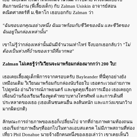
สัมภาษณ์งาน (พี่เลี้ยงเด็ก) กับ Zalman Usiskin อาจารย์สอน
คณิตศาสตร์ที่ ม.ชิคาโก เธอบอกกับ Zalman ว่า
"ฉันขอบอกคุณอย่างหนึ่ง ฉันมาพร้อมกับชีวิตของฉัน และชีวิตของ
ฉันอยู่ในกล่องเหล่านั้น"
เขาไม่รู้ว่ากล่องเหล่านั้นมันมีจำนวนเท่าไหร่ จึงบอกเธอกลับว่า
"ไม่
ต้องเป็นห่วงที่บ้านของเรามีที่มากพอ"
Zalman ไม่เคยรู้ว่าวิเวียนจะมาพร้อมกล่องมากกว่า 200 ใบ!
เธอเคยเลี้ยงดูเด็กพิการจากครอบครับ Bayleander ที่นี่ทุกอย่างยัง
เหมือนเดิม วิเวียนมาพร้อมกับกล่องนับร้อยใบ เธอตระเวณถ่ายภาพ
ไปดูหนัง อ่านวิจารณ์ภาพยนตร์ และพูดคุยเรื่องการเมือง เธอเคยถูก
เพื่อนบ้านร้องเรียนเรื่องพูดคำหยาบทางโทรศัพท์ และการเดินที่
ประหลาดของเธอ (เธอเดินชนคนอื่น ลงส้นหนัก และแกว่งแขนกว้าง
มากผิดปกติ)
ลักษณะการถ่ายภาพของเธอก็เปลี่ยนไป จากที่ถ่ายภาพตามท้องถนน
เธอเริ่มถ่ายภาพอื่นๆที่ออกไปในทางแอบสแตรค ไม่มีภาพสถานที่ท่อง
เที่ยว Phil Donahue นายจ้างอีกคนหนึ่งของเธอเล่าว่า เขาเคยเห็นวิ