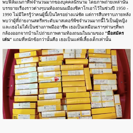
พบฟิล์มเนกาทีฟจำนวนมากของบุคคลนิรนาม โดยภาพถ่ายเหล่านั้น
บรรยายเรื่องราวต่างๆบนท้องถนนเมืองชิคาโกเอาไว้ในช่วงปี 1950 -
1990 ไม่มีใครรู้ว่าคนผู้นี้เป็นใครอย่างแน่ชัด แต่การสืบทราบภายหลัง
พบว่าผู้ที่่ถ่ายงานสตรีทระดับมาสเตอร์พีซจำนวนมากนี้ไว้เป็นผู้หญิง
และเธอไม่ได้เป็นช่างภาพมืออาชีพ เธอเป็นเหมือนเราๆท่านๆที่พก
กล้องออกจากบ้านไปถ่ายภาพตามท้องถนนในนามของ
"มือสมัคร
เล่น"
แถมที่หนักข้อกว่านั้นคือ เธอเป็นแค่พี่เลี้ยงเด็กเท่านั้น