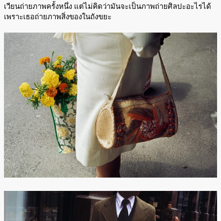
เวียนถ่ายภาพครั้งหนึ่ง แต่ไม่คิดว่ามันจะเป็นภาพถ่ายศิลปะอะไรได้
เพราะเธอถ่ายภาพสิ่งของในถังขยะ