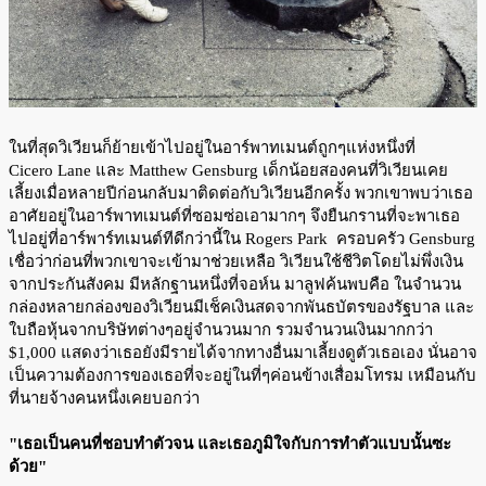
ในที่สุดวิเวียนก็ย้ายเข้าไปอยู่ในอาร์พาทเมนต์ถูกๆแห่งหนึ่งที่
Cicero Lane และ Matthew Gensburg เด็กน้อยสองคนที่วิเวียนเคย
เลี้ยงเมื่อหลายปีก่อนกลับมาติดต่อกับวิเวียนอีกครั้ง พวกเขาพบว่าเธอ
อาศัยอยู่ในอาร์พาทเมนต์ที่ซอมซ่อเอามากๆ จึงยืนกรานที่จะพาเธอ
ไปอยู่ที่อาร์พาร์ทเมนต์ทีดีกว่านี้ใน Rogers Park ครอบครัว Gensburg
เชื่อว่าก่อนที่พวกเขาจะเข้ามาช่วยเหลือ วิเวียนใช้ชีวิตโดยไม่พึ่งเงิน
จากประกันสังคม มีหลักฐานหนึ่งที่จอห์น มาลูฟค้นพบคือ ในจำนวน
กล่องหลายกล่องของวิเวียนมีเช็คเงินสดจากพันธบัตรของรัฐบาล และ
ใบถือหุ้นจากบริษัทต่างๆอยู่จำนวนมาก รวมจำนวนเงินมากกว่า
$1,000 แสดงว่าเธอยังมีรายได้จากทางอื่นมาเลี้ยงดูตัวเธอเอง นั่นอาจ
เป็นความต้องการของเธอที่จะอยู่ในที่ๆค่อนข้างเสื่อมโทรม เหมือนกับ
ที่นายจ้างคนหนึ่งเคยบอกว่า
"เธอเป็นคนที่ชอบทำตัวจน และเธอภูมิใจกับการทำตัวแบบนั้นซะ
ด้วย"