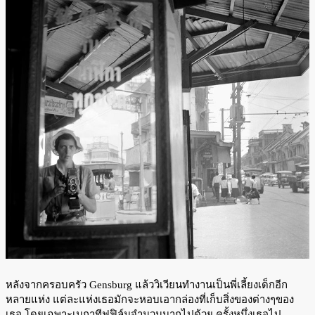
หลังจากครอบครัว Gensburg แล้ววิเวียนทำงานเป็นพี่เลี้ยงเด็กอีก
หลายแห่ง แต่ละแห่งเธอมักจะหอบเอากล่องที่เก็บสิ่งของต่างๆของ
เธอ โดยเฉพาะเนกาทีฟฟิล์มจำนวนมากไปด้วย ครั้งหนึ่งเธอไป