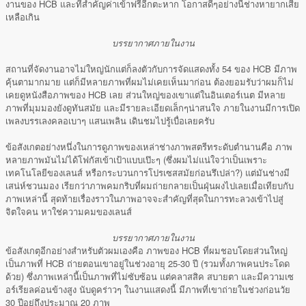
งานของ HCB และที่สำคัญค่าเข้าฟรีอีกตะหาก โอกาสดีๆอย่างนี้ช่างหายากเสีย
เหลือเกิน
บรรยากาศภายในงาน
สถานที่จัดงานอาจไม่ใหญ่นักแต่ก็ลงตัวกับการจัดแสดงทั้ง 54 ของ HCB มีภาพ
คุ้นตามากมาย แต่ก็มีหลายภาพที่ผมไม่เคยเห็นมาก่อน ต้องยอมรับว่าผมก็ไม่
เคยดูหนังสือภาพของ HCB เลย ส่วนใหญ่ของเขาแต่ในอินเตอร์เนต มีหลาย
ภาพที่มุมมองยังดูทันสมัย และมีรายละเอียดเล็กๆน่าสนใจ ภายในงานมีการเปิด
เพลงบรรเลงคลอเบาๆ แสนเพลิน เดินชมไปรู้เบื่อเลยครับ
ข้อสังเกตอย่างหนึ่งในการดูภาพของเหล่าช่างภาพสตรีทระดับตำนานคือ ภาพ
หลายภาพมันไม่ได้โฟกัสเข้าเป้าแบบเป๊ะๆ (ซึ่งผมไม่แน่ใจว่าเป็นเพราะ
เทคโนโลยีของเลนส์ หรือกระบวนการโปรเซสสมัยก่อนรึเปล่า?) แต่มันช่างมี
เสน่ห์ชวนมอง เรียกว่าภาพคมกริบที่ผมถ่ายกลายเป็นฝุ่นผงไปเลยเมื่อเทียบกับ
ภาพเหล่านี้ สุดท้ายเรื่องราวในภาพอาจจะสำคัญที่สุดในการทะลวงเข้าไปสู่
จิตใจคน หาใช่ความคมของเลนส์
บรรยากาศภายในงาน
ข้อสังเกตุอีกอย่างสำหรับตัวผมเองคือ ภาพของ HCB ที่ผมชอบโดยส่วนใหญ่
เป็นภาพที่ HCB ถ่ายตอนเขาอยู่ในช่วงอายุ 25-30 ปี (รวมทั้งภาพคนประโดด
ด้วย) ซึ่งภาพเหล่านี้เป็นภาพที่ไม่ซับซ้อน แต่คลาสสิค สบายตา และมีความเซ
อร์เรียลค่อนข้างสูง นับดูคร่าวๆ ในงานแสดงนี้ มีภาพที่เขาถ่ายในช่วงก่อนวัย
30 ปีอยู่ถึงประมาณ 20 ภาพ