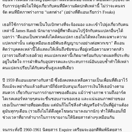
รับการปลูกฝังไม่ให้ยุ่งเกี่ยวกับคนที่มีความผิดปกติเหล่านี้ ไม่ว่าจะคนจร
จัด คนที่มีสภาพร่างกาย “แตกต่าง” (อย่างที่ดีแอนเรียกว่า Freaks)
เธอก็ใช้การถ่ายภาพเป็นใบเบิกทางที่จะจ้องมอง และเข้าไปยุ่งเกี่ยวกับคน
เหล่านี้ James Randi นักมายากลผู้ที่พาดีแอนไปรู้จักกับคนแปลกอื่นๆได้
บอกว่า “ดีแอนเป็นพวกคลั่งไคล้คนแปลก เธอไม่ได้หลงใหลเฉพาะความ
แปลกเท่านั้น แต่ดูเหมือนเธอมีพันธสัญญาบางอย่างต่อพวกเขา” ดีแอน
คิดว่าบุคคลเหล่านี้ได้แสดงให้เห็นถึงชัยชนะที่อยู่เหนือความหวาดกลัว
(อาจรวมถึงตัวเธอด้วย) คนแปลกเหล่านี้เกิดมาพร้อมกับบาดแผลที่ประทับ
อยู่ในจิตใจ การฝ่าฟันกับอุปสรรคและประสบการณ์อันบอบช้ำทำให้เหล่า
คนแปลกเปรียบได้กับคนชั้นสูงเลยทีเดียว
ปี 1959 ดีแอนแยกทางกับสามี ซึ่งยังคงหลงเหลือความเป็นเพื่อนที่ดีเอาไว้
ถึงแม้จะหย่ากันแล้วอลันสามีก็ยังสนับสนุนเรื่องการเงินให้เธอบ้างตาม
สมควร เกี่ยวกับงานการถ่ายภาพของดีแอน แม้ว่าช่างภาพ รวมถึงอาร์ต
ไดเรคเตอร์หลายๆคนจะชื่นชอบงานของเธอ และแน่นอนภาพถ่ายของ
เธอเป็นภาพถ่ายที่ยอดเยี่ยม แต่มันก็ไม่ใช่สิ่งสำคัญหรือจำเป็นที่ผู้อ่านต้อง
ดูมันทุกๆเดือน (รวมถึงไม่ได้ดึงดูดโฆษณามาลงมากนัก) ทำให้ดีแอนก็มี
ช่วงเวลาที่ยากลำบากในการขายงานให้นิตยสารต่างๆเหมือนกัน
จนกระทั่งปี 1960-1961 นิตยสาร Esquire เตรียมจะออกตีพิมพ์นิตยสาร