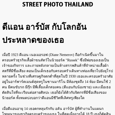
ดีแอน อาร์บัส กับโลกอัน
ประหลาดของเธอ
เมื่อปี 1923 ดีแอน เนอเมอรอฟ (Diane Nemerov) ถือกำเนิดขึ้นมาใน
ครอบครัวธุรกิจเสื้อผ้าขนสัตว์ในนิวยอร์ค “Russek” ซึ่งมีพ่อของเธอเป็น
เจ้าของกิจการ และภายหลังกลายเป็นห้างสรรพสินค้าที่จำหน่ายเสื้อผ้า
สตรีที่มีชื่อเสียง ตอนเป็นเด็กเธอกับครอบครัวเดินทางท่องเที่ยวไปยังยุโรป
หลายครั้ง ในช่วงที่เศรษฐกิจตกต่ำที่สุดในปี 1930 เธอและครอบครัวอาศัย
อยู่ในอาร์พาร์ตเมนต์สุดหรูในซานมาริโน มีห้องชุดถึง 14 ห้อง มีคนใช้ 2
คน มีคนขับรถ มีกุ๊ก มีพี่เลี้ยงเด็กสองคน (ดีแอนกับน้องชาย) และเมื่อเธอ
ตัดสินใจที่จะเรียนต่อสายศิลปะ เธอก็ยังได้ติวกับจิตกรที่มีชื่อเสียงของ
นิวยอร์ค ทั้งหมดบ่งบอกว่าดีแอนมีชีวิตที่เลิศหรูเพียงใด
เมื่อดีแอนอายุ 14 เธอตกหลุมรักกับ อลัน อาร์บัส ผู้ที่ทำงานในแผนก
โฆษณาของธุรกิจครอบครัวของเธอ ในที่สุดเมื่ออายุได้ 18 ปี เธอก็ตัดสิน