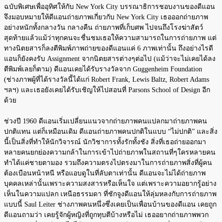
ฉบับพิเศษเพื่ออุทิศให้กับ New York City บรรณาธิการชอบงานของดีแอน
จึงมอบหมายให้ดีแอนถ่ายภาพเกี่ยวกับ New York City เธอออกถ่ายภาพ
อย่างหนักทั้งกลางวัน กลางคืน ถ่ายภาพที่เก็บศพ ไปจนถึงโรงฆ่าสัตว์
สุดท้ายแล้วแม้ว่าทุกคนจะชื่นชมเธอให้ความสามารถในการถ่ายภาพ แต่
ทางนิตยสารก็ลงตีพิมพ์ภาพถ่ายของดีแอนแค่ 6 ภาพเท่านั้น ถึงอย่างไรดี
แอนก็ยังคงรับ Assignment จากนิตยสารต่างๆต่อไป (แม้ว่าจะไม่เคยได้ลง
ตีพิมพ์เลยก็ตาม) ดีแอนเคยได้รับรางวัลจาก Guggenheim Foundation
(ช่างภาพผู้ที่ได้รางวัลนี้ได้แก่ Robert Frank, Lewis Baltz, Robert Adams
ฯลฯ) และเธอยังเคยได้รับเชิญให้ไปสอนที่ Parsons School of Design อีก
ด้วย
ช่วงปี 1960 ดีแอนเริ่มเปลี่ยนแนวจากถ่ายภาพคนแปลกมาถ่ายภาพคน
ปกติแทน แต่ก็เหมือนเดิม ดีแอนถ่ายภาพคนปกติในแบบ “ไม่ปกติ” และสิ่ง
นี้เป็นสิ่งที่ทำให้นักวิจารณ์ นักวิชาการทั้งรักทั้งชัง สิ่งที่เธอถ่ายออกมา
หลายคนยกย่องความกล้าในการเข้าไปถ่ายภาพในสถานที่ๆใครหลายคน
ทำได้แค่ชายตามอง รวมถึงความตรงไปตรงมาในการถ่ายภาพสิ่งที่ผู้คน
ต้องเบือนหน้าหนี หรือแอบดูในที่ลับตาเท่านั้น ดีแอนจะไม่ได้ถ่ายภาพ
บุคคลเหล่านั้นเพราะความสงสารหรือเห็นใจ แต่เพราะความอยากรู้อย่าง
เห็นในความแปลก เหนือธรรมดา ที่ชักจูงดีแอนให้ลุ่มหลงกับการถ่ายภาพ
แบบนี้ Saul Leiter ช่างภาพคนหนึ่งซึ่งเคยเป็นเพื่อนบ้านของดีแอน เคยถูก
ดีแอนถามว่า เคยรู้จักผู้หญิงที่ถูกทุบตีบ้างหรือไม่ เธออยากถ่ายภาพพวก