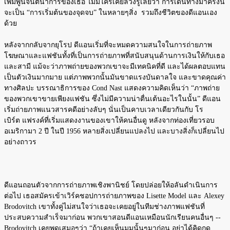
เพิ่มพูนจินตนาการของเธอ ไม่มีใครเคยล่วงรู้เลยว่า การเดินทางมาครั้งนี้
จะเป็น “การเริ่มต้นของจุดจบ” ในหลายๆสิ่ง รวมถึงชีวิตของดีแอนเอง
ด้วย
หลังจากกลับจากยุโรป ดีแอนเริ่มที่จะหมดความสนใจในการถ่ายภาพ
โฆษณาและแฟชันทั้งที่เป็นการถ่ายภาพที่สนับสนุนด้านการเงินให้กับเธอ
และสามี แม้จะว่าภาพถ่ายของพวกเขาจะมีเทคนิคที่ดี และได้ผลตอบแทน
เป็นตัวเงินมากมาย แต่ภาพพวกนั้นมันขาดแรงบันดาลใจ และขาดคุณค่า
ทางศิลปะ บรรณาธิการของ Cond Nast แสดงความคิดเห็นว่า “ภาพถ่าย
ของพวกเขาขายเพียงแฟชัน ซึ่งไม่มีความน่าตื่นเต้นอะไรในนั้น” ดีแอน
เริ่มถ่ายภาพแนวสารคดีอย่างลับๆ นั่นเป็นคาบเวลาเดียวกันกับ โร
เบิร์ต แฟรงค์ที่เริ่มแสดงงานของเขาให้คนอื่นดู หลังจากท่องเที่ยวรอบ
อเมริกามา 2 ปี ในปี 1956 หลายสิ่งเปลี่ยนแปลงไป และบางสิ่งก็เปลี่ยนไป
อย่างถาวร
ดีแอนถอนตัวจากการถ่ายภาพเชิงพานิชย์ โดยปล่อยให้อลันดำเนินการ
ต่อไป เธอสมัครเข้าเวิร์คชอปการถ่ายภาพของ Lisette Model และ Alexey
Brodovitch เขาทั้งคู่ไม่สนใจว่าเธอจะเคยอยู่ในทีมช่างภาพแฟชันที่
ประสบความสำเร็จมาก่อน พวกเขาสอนดีแอนเหมือนนักเรียนคนอื่นๆ --
Brodovitch เคยพูดเสมอๆว่า “ถ้าเคยเห็นมุมนั้นๆมาก่อน อย่าได้คิดกด