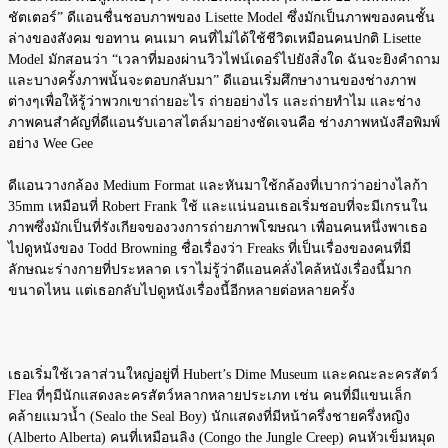
ชัตเตอร์” ดีแอนชื่นชอบภาพของ Lisette Model ซึ่งมักเป็นภาพของคนชั้น
ล่างของสังคม ขอทาน คนเมา คนที่ไม่ได้ใช้ชีวิตเหมือนคนปกติ Lisette
Model มักสอนว่า “เวลาที่มองผ่านวิวไฟน์เดอร์ไปยังสิ่งใด ฉันจะยิงคำถาม
และบางครั้งภาพนั้นจะตอบกลับมา” ดีแอนเริ่มศึกษางานของช่างภาพ
ต่างๆเพื่อให้รู้ว่าพวกเขาถ่ายอะไร ถ่ายอย่างไร และถ่ายทำไม และช่าง
ภาพคนสำคัญที่ดีแอนรับเอาสไตล์มาอย่างชัดเจนคือ ช่างภาพหนังสือพิมพ์
อย่าง Wee Gee
ดีแอนวางกล้อง Medium Format และหันมาใช้กล้องที่เบากว่าอย่างไลก้า
35mm เหมือนที่ Robert Frank ใช้ และแน่นอนเธอเริ่มชอบที่จะมีเกรนใน
ภาพซึ่งมักเป็นที่รังเกียจของวงการถ่ายภาพโฆษณา เพื่อนคนหนึ่งพาเธอ
ไปดูหนังของ Todd Browning ชื่อเรื่องว่า Freaks ที่เป็นเรื่องของคนที่มี
ลักษณะร่างกายที่ประหลาด เราไม่รู้ว่าดีแอนคลั่งไคล้หนังเรื่องนี้มาก
ขนาดไหน แต่เธอกลับไปดูหนังเรื่องนี้อีกหลายต่อหลายครั้ง
เธอเริ่มใช้เวลาส่วนใหญ่อยู่ที่ Hubert’s Dime Museum และคณะละครสัตว์
Flea ที่ๆมีนักแสดงละครสัตว์หลากหลายประเภท เช่น คนที่มีแขนเล็ก
คล้ายแมวน้ำ (Sealo the Seal Boy) นักแสดงที่มีหน้าครึ่งชายครึ่งหญิง
(Alberto Alberta) คนที่เหมือนลิง (Congo the Jungle Creep) คนหัวเข็มหมุด