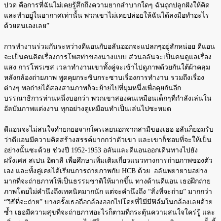
ปวด คือการที่ฉันไม่เคยรู้สึกถึงความยากลำบากใดๆ ฉันถูกปลูกฝังให้คิด
และทำอยู่ในอากาศเท่านั้น พวกเขาไม่เคยปล่อยให้ฉันได้ลงมือทำอะไร
ด้วยตนเองเลย”
การทำงานร่วมกันระหว่างดีแอนกับอลันออกจะแปลกๆอยู่สักหน่อย ดีแอน
จะเป็นคนคิดเรื่องการโพสท่าของนางแบบ ส่วนอลันจะเป็นคนดูแลเรื่อง
แสง การโพรเซส เวลาทำงานเขาทั้งคู่จะเข้าไปดูภาพด้วยกันใต้ผ้าคลุม
หลังกล้องถ่ายภาพ พูดคุยกระซิบกระซาบเรื่องการทำงาน รวมถึงเรื่อง
ต่างๆ พอถ่ายได้สองสามภาพก็จะย้ายไปที่มุมหนึ่งเพื่อคุยกันอีก
บรรณาธิการท่านหนึ่งบอกว่า พวกเขาสองคนเหมือนเด็กๆที่กำลังเล่นใน
อัลบัมภาพแต่งงาน ทุกอย่างดูเหมือนทำเป็นเล่นไปซะหมด
ดีแอนจะไม่สนใจคำยกยอจากใครเลยนอกจากสามีของเธอ อลันก็ยอมรับ
ว่าดีแอนมีความคิดสร้างสรรค์มากกว่าตัวเขา และเขาก็ชอบที่จะให้เป็น
อย่างนั้นซะด้วย ช่วงปี 1952-1953 อลันและดีแอนออกเดินทางไปยัง
ฝรั่งเศส สเปน อิตาลี เพื่อศึกษาเพิ่มเติมเกี่ยวแนวทางการถ่ายภาพของตัว
เอง และทั้งคู่เคยได้เรียนการถ่ายภาพกับ HCB ด้วย อลันพยายามอย่าง
มากที่จะถ่ายภาพให้เป็นธรรมชาติให้มากขึ้น ทางด้านดีแอน เธอฝึกถ่าย
ภาพโดยไม่คำนึงถึงเทคนิคมากนัก แต่จะคำนึงถึง “สิ่งที่จะถ่าย” มากกว่า
“วิธีที่จะถ่าย” บางครั้งเธอถือกล้องออกไปโดยที่ไมีมีฟิล์มในกล้องเลยด้วย
ซ้ำ เธอมีความสุขที่จะถ่ายภาพอะไรก็ตามที่กระตุ้นความสนใจใคร่รู้ และ