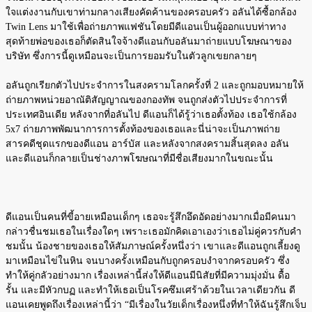
ใจแต่งงานกับเขาท่ามกลางเสียงคัดค้านของครอบครัว อลันได้ซื้อกล้อง
Twin Lens มาใช้เพื่อถ่ายภาพแฟชันโดยมีดีแอนเป็นผู้ออกแบบท่าทาง
สุดท้ายพ่อของเธอก็ตัดสินใจจ้างดีแอนกับอลันมาถ่ายแบบโฆษณาของ
บริษัท ซึ่งการนี้ดูเหมือนจะเป็นการยอมรับในตัวลูกเขยกลายๆ
อลันถูกเรียกตัวไปประจำการในสงครามโลกครั้งที่ 2 และถูกมอบหมายให้
ถ่ายภาพหน่วยอาณัติสัญญาณของกองทัพ จนถูกส่งตัวไปประจำการที่
ประเทศอินเดีย หลังจากที่อลันไป ดีแอนก็ได้รู้ว่าเธอตั้งท้อง เธอใช้กล้อง
5x7 ถ่ายภาพพัฒนาการการตั้งท้องของเธอและนี่น่าจะเป็นภาพถ่าย
สารคดีชุดแรกของดีแอน อาร์บัส และหลังจากสงครามสิ้นสุดลง อลัน
และดีแอนก็กลายเป็นช่างภาพโฆษณาที่มีชื่อเสียงมากในขณะนั้น
ดีแอนเป็นคนที่ขี้อายเหมือนเด็กๆ เธอจะรู้สึกอึดอัดอย่างมากเมื่อมีคนมา
กล่าวชื่นชมเธอในเรื่องใดๆ เพราะเธอมักคิดเอาเองว่าเธอไม่คู่ควรกับคำ
ชมนั้น น้องชายของเธอให้สัมภาษณ์ครั้งหนึ่งว่า เขาและดีแอนถูกเลี้ยงดู
มาเหมือนไข่ในหิน จนบางครั้งเหมือนกับถูกครอบงำจากครอบครัว ซึ่ง
ทำให้คู่กลัวอย่างมาก เรื่องเหล่านี้ส่งให้ดีแอนมีนิสัยที่มีความมุ่งมั่น ดื้อ
รั้น และมีหัวกบฏ และทำให้เธอเป็นโรคซึมเศร้าด้วยในเวลาเดียวกัน ดี
แอนเคยพูดถึงเรื่องเหล่านี้ว่า “มีเรื่องในวัยเด็กเรื่องหนึ่งที่ทำให้ฉันรู้สึกเจ็บ