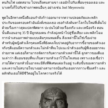
คนกินไฟ แฝดสยาม ไปจนถึงคนสามขา เธอมักไปกับเพื่อนๆของเธอ และ
บางครั้งก็ไปกับช่างภาพคนอื่นๆ อย่างเช่น Joel Meyerowitz
พูดในอีกทางหนึ่งดีแอนกำลังก้าวออกมาจากความปลอดภัยและหลัก
ประกันของครอบครัวอันมั่งคั่งของเธอ เธอกำลังค้นหาโลกใบใหม่ที่เต็มไป
ด้วยเรื่องราวสุดแปลกพิศดาร ปะปนไปด้วยเรื่องจริง และเหนือจริง ตอน
นั้นดีแอนอายุ 35 ปี มีลูกสองคน กำลังมุ่งหน้าไปสู่ชื่อเสียง และพลิกโฉม
การนำเสนอภาพถ่ายแบบเดิมๆจนหมดสิ้น สิ่งเหล่านี้ไม่ใช่เรื่องง่าย
สำหรับผู้หญิงตัวเล็กๆคนหนึ่งที่ยังคงเจ็บปวดอยู่กับอาการขี้อายของตัวเอง
จริงๆดีแอนมีความกลัวและไม่กล้าที่จะไปแนะนำตัวเองกับผู้ที่เธออยากจะ
ถ่ายภาพ แต่เธอก็สามารถจัดการกับความกลัวเหล่านี้ได้ ลูกสาวของดีแอ
นเล่าว่า ดีแอนชอบที่จะเก็บความกลัวเอาไว้ในใจเสมอ เพราะเธอเชื่อว่า
ภายใต้ความกลัวนั้นอาจจะมีสิ่งที่พิเศษแฝงเร้นอยู่ ระดับขั้นของความกลัว
และความไม่สบายใจบางอย่างสามารถป้องกันเธอจากภาวะซึมเศร้า และ
ผลักดันเธอให้มีชีวิตอยู่ในโลกความจริงได้