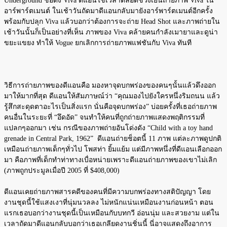
Underground ชื่อดัง Viva ดีแอนใช้เวลาตลอดช่วงเย็นถ่ายภาพ Viva ใน
อาร์พาร์ตเมนต์ ในเช้าวันถัดมาดีแอนกลับมายังอาร์พาร์ตเมนต์อีกครั้ง
พร้อมกับปลุก Viva แล้วบอกว่าต้องการจะถ่าย Head Shot และภาพถ่ายใน
เช้าวันนั้นก็เป็นอย่างที่เห็น ภาพของ Viva คล้ายคนกำลังเมายาและดูน่า
ขยะแขยง ทำให้ Vogue ยกเลิกการถ่ายภาพแฟชันกับ Viva ทันที
วิธีการถ่ายภาพของดีแอนคือ มองหาจุดบกพร่องของคนๆนั้นแล้วดึงออก
มาให้มากที่สุด ดีแอนให้สัมภาษณ์ว่า “คุณมองไปยังใครหนึ่งริมถนน แล้ว
รู้สึกสะดุดตาอะไรเป็นสิ่งแรก นั่นคือจุดบกพร่อง” บ่อยครั้งที่เธอถ่ายภาพ
คนอื่นในระยะที่ “อึดอัด” จนทำให้คนที่ถูกถ่ายภาพแสดงพฤติกรรมที่
แปลกๆออกมา เช่น กรณีของภาพถ่ายอันโด่งดัง “Child with a toy hand
grenade in Central Park, 1962” ดีแอนถ่ายช็อตนี้ 11 ภาพ แต่ละภาพดูปกติ
เหมือนถ่ายภาพเด็กๆทั่วไป โพสท่า ยิ้มแย้ม แต่มีภาพหนึ่งที่ดีแอนเลือกออก
มา คือภาพที่เด็กทำท่าทางเบื่อหน่ายเพราะดีแอนถ่ายภาพของเขาไม่เลิก
(ภาพถูกประมูลเมื่อปี 2005 ที่ $408,000)
ดีแอนเคยถ่ายภาพสารคดีของคนที่มีความบกพร่องทางสติปัญญา โดย
งานชุดนี้ใช้แสงเงาที่นุ่มนวลลง ไม่หนักแน่นเหมือนงานก่อนหน้า ตอน
แรกเธอบอกว่างานชุดนี้เป็นเหมือนกับบทกวี อ่อนนุ่ม และสวยงาม แต่ใน
เวลาถัดมาดีแอนกลับบอกว่าเธอเกลียดงานชิ่นนี้ นี่อาจแสดงถึงอาการ