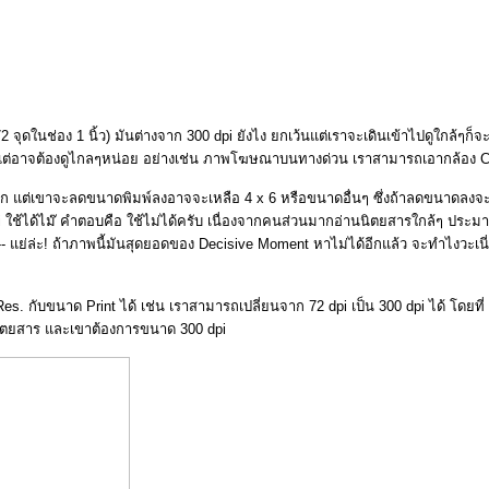
ในช่อง 1 นิ้ว) มันต่างจาก 300 dpi ยังไง ยกเว้นแต่เราจะเดินเข้าไปดูใกล้ๆก็จะเห
i ได้ แต่อาจต้องดูไกลๆหน่อย อย่างเช่น ภาพโฆษณาบนทางด่วน เราสามารถเอากล
รอก แต่เขาจะลดขนาดพิมพ์ลงอาจจะเหลือ 4 x 6 หรือขนาดอื่นๆ ซึ่งถ้าลดขนาดลงจ
้ได้ไม๊ คำตอบคือ ใช้ไม่ได้ครับ เนื่องจากคนส่วนมากอ่านนิตยสารใกล้ๆ ประมาณ 
-- แย่ล่ะ! ถ้าภาพนี้มันสุดยอดของ Decisive Moment หาไม่ได้อีกแล้ว จะทำไงวะเน
กับขนาด Print ได้ เช่น เราสามารถเปลี่ยนจาก 72 dpi เป็น 300 dpi ได้ โดยที่ 
นิตยสาร และเขาต้องการขนาด 300 dpi