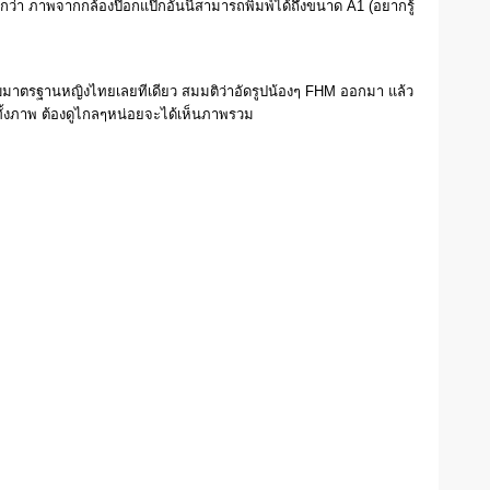
ปอีกว่า ภาพจากกล้องป๊อกแป๊กอันนี้สามารถพิมพ์ได้ถึงขนาด A1 (อยากรู้
กับมาตรฐานหญิงไทยเลยทีเดียว สมมติว่าอัดรูปน้องๆ FHM ออกมา แล้ว
นทั้งภาพ ต้องดูไกลๆหน่อยจะได้เห็นภาพรวม