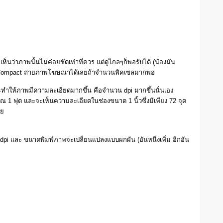
็นว่าภาพนั้นไม่ค่อยชัดเท่าที่ควร แต่ดูไกลๆก็พอรับได้ (น้องมัน
้อง Compact ถ่ายภาพโฆษณาได้เลยถ้าจำนวนพิคเซลมากพอ
ะทำให้ภาพมีความละเอียดมากขึ้น คือจำนวน dpi มากขึ้นนั่นเอง
1 ฟุต และจะเห็นความละเอียดในช่องขนาด 1 นิ้วซึ่งมีเพียง 72 จุด
ี่ย
dpi และ ขนาดพิมพ์ภาพจะเปลี่ยนแปลงแบบผกผัน (อันหนึ่งเพิ่ม อีกอัน