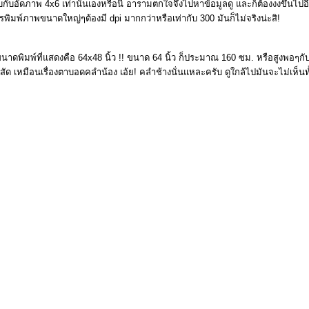
งเวบกับอัดภาพ 4x6 เท่านั้นเองหรือนี่ อารามตกใจจึงไปหาข้อมูลดู และก็ต้องงงขึ้นไ
รพิมพ์ภาพขนาดใหญ่ๆต้องมี dpi มากกว่าหรือเท่ากับ 300 มันก็ไม่จริงน่ะสิ!
าดพิมพ์ที่แสดงคือ 64x48 นิ้ว !! ขนาด 64 นิ้ว ก็ประมาณ 160 ซม. หรือสูงพอๆ
สัด เหมือนเรื่องตาบอดคลำน้อง เอ้ย! คลำช้างนั่นแหละครับ ดูใกล้ไปมันจะไม่เห็