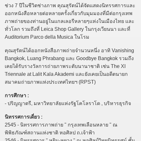
ช่วง 7 ปีในชีวิตช่างภาพ คุณสุรัตน์ได้จัดแสดงนิทรรศการและ
ออกหนังสือหลายต่อหลายครั้งเกี่ยวกับมุมมองที่มีต่อกรุงเทพ
ภาพถ่ายของท่านอยู่ในแกลเลอรีหลายๆแห่งในเมืองไทย และ
ทั่วโลก รวมถึงที่ Leica Shop Gallery ในกรุงเวียนนา และที่
Auditorium Parco della Musica ในโรม
คุณสุรัตน์ได้ออกหนังสือภาพถ่ายจำนวนหนึ่ง อาทิ Vanishing
Bangkok, Luang Phrabang และ Goodbye Bangkok รวมถึง
เคยได้รับรางวัลการถ่ายภาพระดับนานาชาติ เช่น The XI
Triennale at Lalit Kala Akademi และยังเคยเป็นอดีตนายก
สมาคมถ่ายภาพแห่งประเทศไทยฯ (RPST)
การศึกษา :
- ปริญญาตรี, มหาวิทยาลัยแห่งรัฐโคโลราโด , บริหารธุรกิจ
นิทรรศการเดี่ยว :
2545 - นิทรรศการภาพถ่าย " กรุงเทพเลือนหลาย " ณ
พิพิธภัณฑ์สถานแห่งชาติ หอศิลป ถ.เจ้าฟ้า
2546 - นิทรรศการ " หยิน-หยาง " ณ หอศิลป์วิทยนิทรรศน์ ชั้น