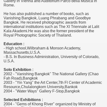
Gallery in Vienna and Auditorium Parco della Musica in
Rome.
He has also published a number of books, such as
Vanishing Bangkok, Luang Phrabang and Goodbye
Bangkok. He received photographic awards from
international institutions such as The XI Triennale at Lalit
Kala Akademi.He was also the former president of the
Royal Photographic Society of Thailand.
Education :
- High school,Wilbraham & Monson Academy,
Massachusetts,U.S.A.
- B.S. In Business Administration, University of Colorado,
U.S.A.
Solo Exhibition :
2002 - "Vanishing Bangkok" The National Gallery (Chao
Fah Road),Bangkok
2003 - "Yin Yang" the Art Center,7th Fl Center of Academic
Resource,Chulalongkorn University,Bankok
2004 - "Water Ways" Gallery F-Stop,Bangkok
Selected Exhibitions :
2004 - "Gems of Khong River" organized by Ministry of